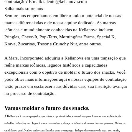
contratação? E-mail: talento@kellanova.com
Saiba mais sobre nós
Sempre nos empenhamos em liberar todo o potencial de nossas
marcas diferenciadas e de nossa equipe dedicada. As marcas
icônicas e mundialmente conhecidas na Kellanova incluem
Pringles, Cheez-It, Pop-Tarts, MorningStar Farms, Special K,
Krave, Zucaritas, Tresor e Crunchy Nut, entre outras.
A Mars, Incorporated adquiriu a Kellanova em uma transação que
reúne marcas icônicas, legados históricos e capacidades
excepcionais com o objetivo de moldar o futuro dos snacks. Você
pode obter mais informações aqui e nossas equipes de contratação
terão prazer em esclarecer suas dúvidas caso sua inscrição avançar
no processo de contratação.
Vamos moldar o futuro dos snacks.
A Kellanova é um empregador que oferece oportunidades e se esforça para fornecer um ambiente de
trabalho inclusivo, um lugar à mesa para todos e abraça os talentos diversos de suas pessoas. Todos os
candidatos qualificados serão considerados para o emprego, independentemente de raça, cor, etnia,