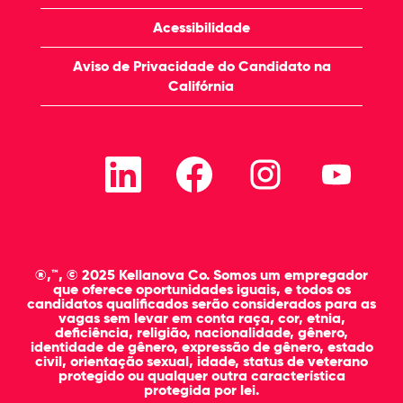
Acessibilidade
Aviso de Privacidade do Candidato na
Califórnia
A
A
A
A
b
b
b
b
r
r
r
r
e
e
e
e
e
e
e
e
m
m
m
m
u
u
u
u
m
m
m
m
a
a
a
a
®,™, © 2025 Kellanova Co. Somos um empregador
n
n
n
n
que oferece oportunidades iguais, e todos os
o
o
o
o
candidatos qualificados serão considerados para as
v
v
v
v
vagas sem levar em conta raça, cor, etnia,
a
a
a
a
deficiência, religião, nacionalidade, gênero,
g
g
g
g
identidade de gênero, expressão de gênero, estado
u
u
u
u
civil, orientação sexual, idade, status de veterano
i
i
i
i
protegido ou qualquer outra característica
a
a
a
a
protegida por lei.