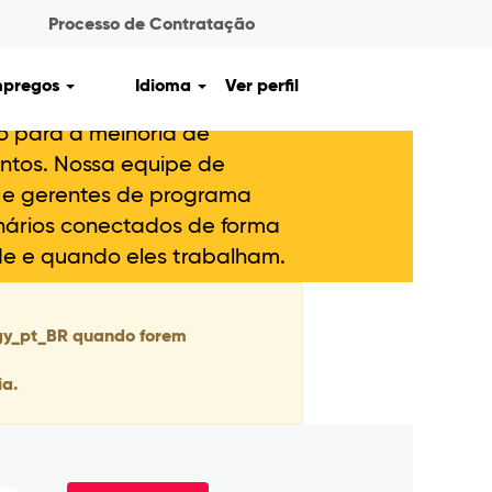
Processo de Contratação
da Informação
mpregos
Idioma
Ver perfil
 do nosso dia a dia e está
o para a melhoria de
ntos. Nossa equipe de
s e gerentes de programa
nários conectados de forma
nde e quando eles trabalham.
ogy_pt_BR quando forem
ia.