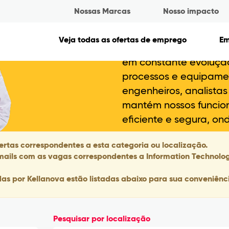
Nossas Marcas
Nosso impacto
Tecnologia 
Veja todas as ofertas de emprego
E
A tecnologia faz parte
em constante evoluçã
processos e equipame
engenheiros, analista
mantém nossos funcio
eficiente e segura, o
rtas correspondentes a esta categoria ou localização.
-mails com as vagas correspondentes a Information Technol
as por Kellanova estão listadas abaixo para sua conveniênc
Pesquisar por localização