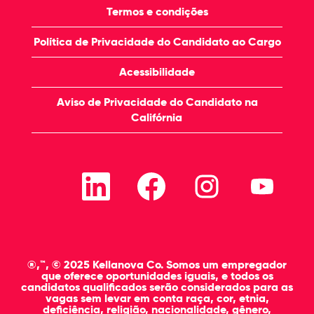
Termos e condições
Política de Privacidade do Candidato ao Cargo
Acessibilidade
Aviso de Privacidade do Candidato na
Califórnia
A
A
A
A
b
b
b
b
r
r
r
r
e
e
e
e
e
e
e
e
m
m
m
m
u
u
u
u
m
m
m
m
a
a
a
a
®,™, © 2025 Kellanova Co. Somos um empregador
n
n
n
n
que oferece oportunidades iguais, e todos os
o
o
o
o
candidatos qualificados serão considerados para as
v
v
v
v
vagas sem levar em conta raça, cor, etnia,
a
a
a
a
deficiência, religião, nacionalidade, gênero,