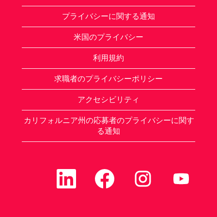
プライバシーに関する通知
米国のプライバシー
利用規約
求職者のプライバシーポリシー
アクセシビリティ
カリフォルニア州の応募者のプライバシーに関す
る通知
新
新
新
新
し
し
し
し
い
い
い
い
タ
タ
タ
タ
ブ
ブ
ブ
ブ
で
で
で
で
開
開
開
開