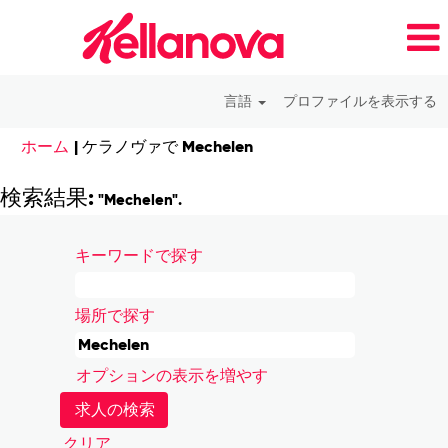
言語
プロファイルを表示する
(現
ホーム
|
ケラノヴァで Mechelen
在
の
検索結果:
"Mechelen".
ペ
ー
キーワードで探す
ジ)
場所で探す
オプションの表示を増やす
クリア