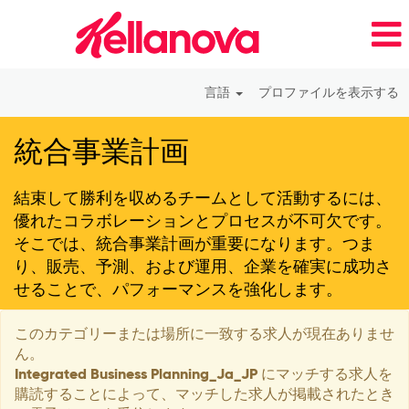
言語
プロファイルを表示する
Integrated
統合事業計画
Business
Planning_Ja_JP
結束して勝利を収めるチームとして活動するには、
優れたコラボレーションとプロセスが不可欠です。
そこでは、統合事業計画が重要になります。つま
り、販売、予測、および運用、企業を確実に成功さ
せることで、パフォーマンスを強化します。
このカテゴリーまたは場所に一致する求人が現在ありませ
ん。
Integrated Business Planning_Ja_JP にマッチする求人を
購読することによって、マッチした求人が掲載されたとき