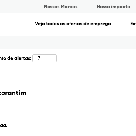
Nossas Marcas
Nosso impacto
Pesquisar por localização
Veja todas as ofertas de emprego
E
to de alertas:
torantim
ida.