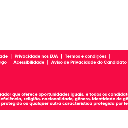
dade
Privacidade nos EUA
Termos e condições
rgo
Acessibilidade
Aviso de Privacidade do Candidato 
dor que oferece oportunidades iguais, e todos os candidato
eficiência, religião, nacionalidade, gênero, identidade de gê
 protegido ou qualquer outra característica protegida por lei