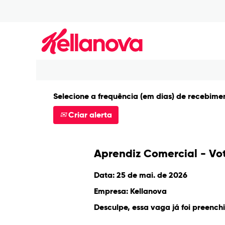
Procurar por palavra-chave
Mostrar mais opções
Selecione a frequência (em dias) de recebimen
Criar alerta
Aprendiz Comercial - Vo
Data:
25 de mai. de 2026
Empresa:
Kellanova
Desculpe, essa vaga já foi preench