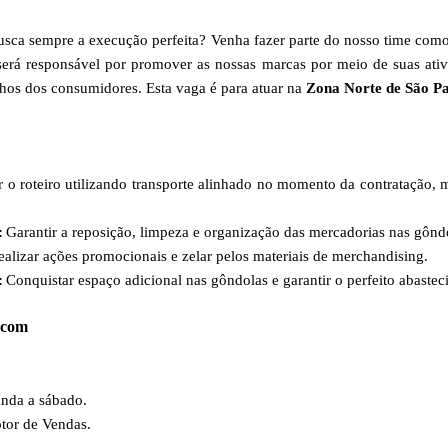
busca sempre a execução perfeita? Venha fazer parte do nosso time com
erá responsável por promover as nossas marcas por meio de suas ativi
hos dos consumidores. Esta vaga é para atuar na
Zona Norte de São Pa
 o roteiro utilizando transporte alinhado no momento da contratação, 
:
Garantir a reposição, limpeza e organização das mercadorias nas gônd
ealizar a
çõ
es promocionais e zelar pelos materiais de merchandising.
:
Conquistar espaço adicional nas gôndolas e garantir o perfeito abaste
 com
unda a sábado.
tor de Vendas.