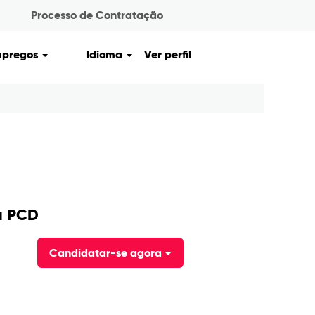
Processo de Contratação
mpregos
Idioma
Ver perfil
Limpar
a PCD
Candidatar-se agora