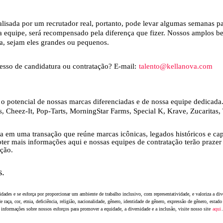
nalisada por um recrutador real, portanto, pode levar algumas semanas 
ssa equipe, será recompensado pela diferença que fizer. Nossos amplos 
a, sejam eles grandes ou pequenos.
cesso de candidatura ou contratação? E-mail:
talento@kellanova.com
 potencial de nossas marcas diferenciadas e de nossa equipe dedicada
, Cheez-It, Pop-Tarts, MorningStar Farms, Special K, Krave, Zucaritas, 
a em uma transação que reúne marcas icônicas, legados históricos e ca
ter mais informações aqui e nossas equipes de contratação terão prazer
ação.
s.
des e se esforça por proporcionar um ambiente de trabalho inclusivo, com representatividade, e valoriza a dive
raça, cor, etnia, deficiência, religião, nacionalidade, gênero, identidade de gênero, expressão de gênero, estado
is informações sobre nossos esforços para promover a equidade, a diversidade e a inclusão, visite nosso site
aqui