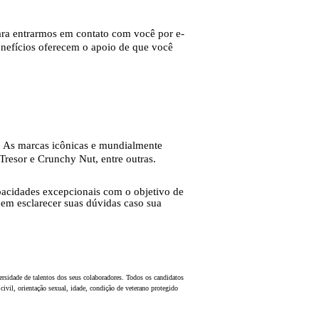
para entrarmos em contato com você por e-
benefícios oferecem o apoio de que você
. As marcas icônicas e mundialmente
Tresor e Crunchy Nut, entre outras.
pacidades excepcionais com o objetivo de
 em esclarecer suas dúvidas caso sua
rsidade de talentos dos seus colaboradores. Todos os candidatos
 civil, orientação sexual, idade, condição de veterano protegido
.