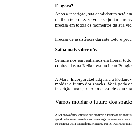
E agora?
Após a inscrição, sua candidatura será a
mail ou telefone. Se você se juntar à no
precisa em todos os momentos da sua vid
Precisa de assistência durante todo o pro
Saiba mais sobre nós
Sempre nos empenhamos em liberar todo o
conhecidas na Kellanova incluem Pringles
A Mars, Incorporated adquiriu a Kellanov
moldar o futuro dos snacks. Você pode ob
inscrição avançar no processo de contrat
Vamos moldar o futuro dos snack
A Kellanova é uma empresa que promove a igualdade de oportunida
qualificados serão considerados para a vaga, independentemente de 
ou qualquer outra
característica protegida por lei. Para obter ma