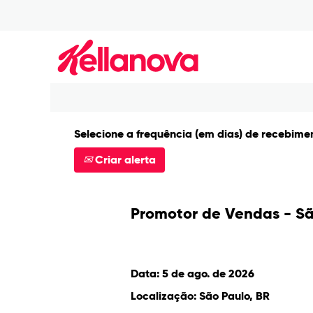
Procurar por palavra-chave
Mostrar mais opções
Selecione a frequência (em dias) de recebimen
Criar alerta
Promotor de Vendas - Sã
Data:
5 de ago. de 2026
Localização:
São Paulo, BR