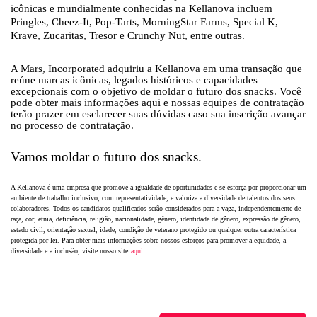
icônicas e mundialmente conhecidas na Kellanova incluem
Pringles, Cheez-It, Pop-Tarts, MorningStar Farms, Special K,
Krave, Zucaritas, Tresor e Crunchy Nut, entre outras.
A Mars, Incorporated adquiriu a Kellanova em uma transação que
reúne marcas icônicas, legados históricos e capacidades
excepcionais com o objetivo de moldar o futuro dos snacks. Você
pode obter mais informações aqui e nossas equipes de contratação
terão prazer em esclarecer suas dúvidas caso sua inscrição avançar
no processo de contratação.
Vamos moldar o futuro dos snacks.
A Kellanova é uma empresa que promove a igualdade de oportunidades e se esforça por proporcionar um
ambiente de trabalho inclusivo, com representatividade, e valoriza a diversidade de talentos dos seus
colaboradores. Todos os candidatos qualificados serão considerados para a vaga, independentemente de
raça, cor, etnia, deficiência, religião, nacionalidade, gênero, identidade de gênero, expressão de gênero,
estado civil, orientação sexual, idade, condição de veterano protegido ou qualquer outra
característica
protegida por lei. Para obter mais informações sobre nossos esforços para promover a equidade, a
diversidade e a inclusão, visite nosso site
aqui
.