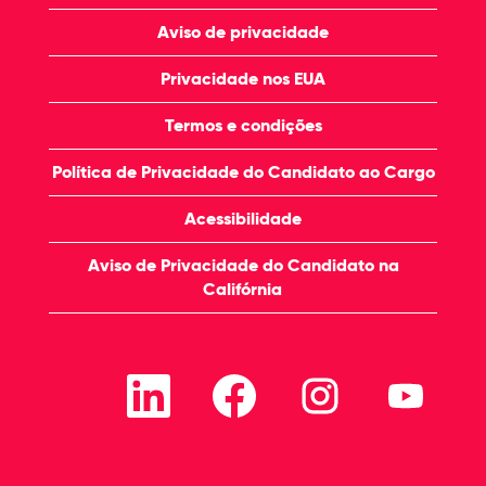
Aviso de privacidade
Privacidade nos EUA
Termos e condições
Política de Privacidade do Candidato ao Cargo
Acessibilidade
Aviso de Privacidade do Candidato na
Califórnia
A
A
A
A
b
b
b
b
r
r
r
r
e
e
e
e
e
e
e
e
m
m
m
m
u
u
u
u