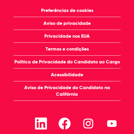
Preferências de cookies
Aviso de privacidade
Privacidade nos EUA
Termos e condições
Política de Privacidade do Candidato ao Cargo
Acessibilidade
Aviso de Privacidade do Candidato na
Califórnia
A
A
A
A
b
b
b
b
r
r
r
r
e
e
e
e