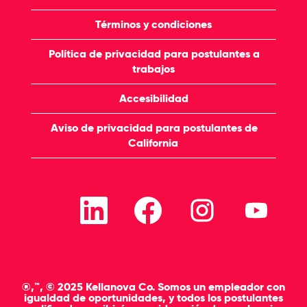
Términos y condiciones
Política de privacidad para postulantes a
trabajos
Accesibilidad
Aviso de privacidad para postulantes de
California
S
S
S
S
e
e
e
e
a
a
a
a
b
b
b
b
r
r
r
r
e
e
e
e
e
e
e
e
n
n
n
n
u
u
u
u
®,™, © 2025 Kellanova Co. Somos un empleador con
n
n
n
n
igualdad de oportunidades, y todos los postulantes