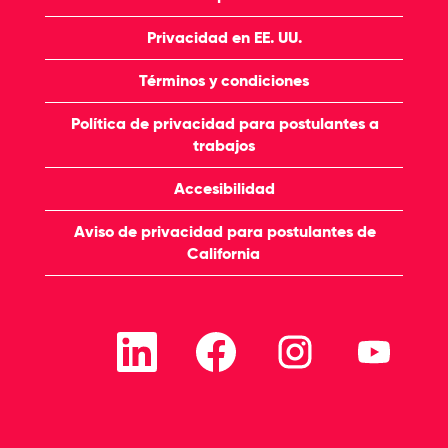
Privacidad en EE. UU.
Términos y condiciones
Política de privacidad para postulantes a
trabajos
Accesibilidad
Aviso de privacidad para postulantes de
California
S
S
S
S
e
e
e
e
a
a
a
a
b
b
b
b
r
r
r
r
e
e
e
e
e
e
e
e
n
n
n
n