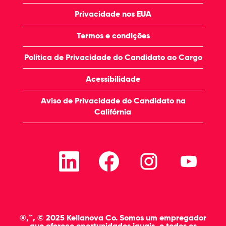
Privacidade nos EUA
Termos e condições
Política de Privacidade do Candidato ao Cargo
Acessibilidade
Aviso de Privacidade do Candidato na
Califórnia
A
A
A
A
b
b
b
b
r
r
r
r
e
e
e
e
e
e
e
e
m
m
m
m
u
u
u
u
m
m
m
m
a
a
a
a
®,™, © 2025 Kellanova Co. Somos um empregador
n
n
n
n
que oferece oportunidades iguais, e todos os