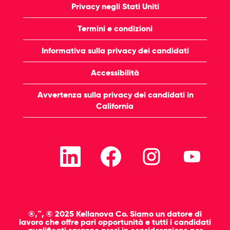
Privacy negli Stati Uniti
Termini e condizioni
Informativa sulla privacy dei candidati
Accessibilità
Avvertenza sulla privacy dei candidati in
California
S
S
S
S
i
i
i
i
a
a
a
a
p
p
p
p
r
r
r
r
e
e
e
e
i
i
i
i
n
n
n
n
u
u
u
u
®,™, © 2025 Kellanova Co. Siamo un datore di
n
n
n
n
lavoro che offre pari opportunità e tutti i candidati
a
a
a
a