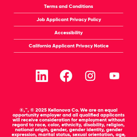
Terms and Conditions
Job Applicant Privacy Policy
Accessibility
California Applicant Privacy Notice
O
O
O
O
p
p
p
p
e
e
e
e
n
n
n
n
t
t
t
t
i
i
i
i
n
n
n
n
e
e
e
e
e
e
e
e
®,™, © 2025 Kellanova Co. We are an equal
n
n
n
n
opportunity employer and all qualified applicants
n
n
n
n
will receive consideration for employment without
i
i
i
i
regard to race, color, ethnicity, disability, religion,
e
e
e
e
national origin, gender, gender identity, gender
u
u
u
u
expression, marital status, sexual orientation, age,