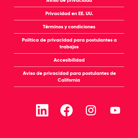
Aviso de privacidad
Privacidad en EE. UU.
Términos y condiciones
Política de privacidad para postulantes a
trabajos
Accesibilidad
Aviso de privacidad para postulantes de
California
S
S
S
S
e
e
e
e
a
a
a
a
b
b
b
b
r
r
r
r
e
e
e
e
e
e
e
e