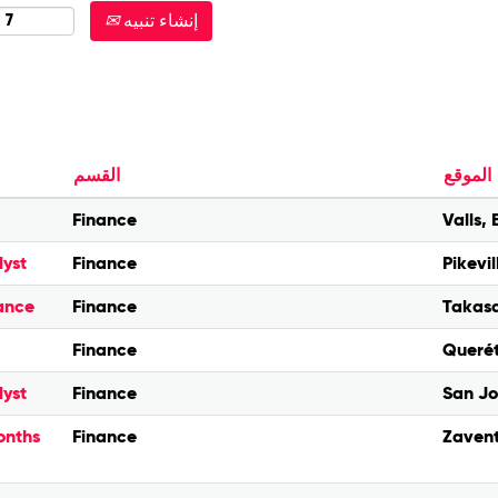
إنشاء تنبيه
الموقع
القسم
Finance
Valls,
lyst
Finance
Pikevil
nance
Finance
Takasa
Finance
Querét
lyst
Finance
San Jo
onths
Finance
Zavent