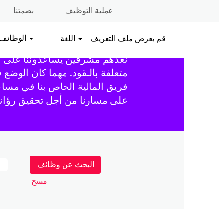
عملية التوظيف
بصمتنا
الوظائف
قم بعرض ملف التعريف
اللغة
مخططون استراتيجيون. هواة المحا
نعدّهم مشرفين يساعدوننا على ا
متعلقة بالنقود. مهما كان الوضع
فريق المالية الخاص بنا في مساع
على مسارنا من أجل تحقيق رؤانا 
مسح