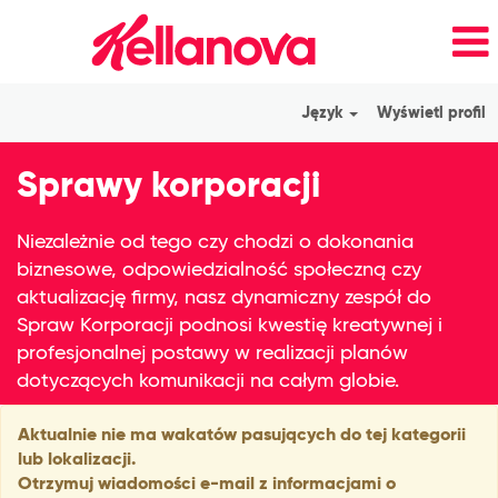
Język
Wyświetl profil
Corporate
Sprawy korporacji
Affairs_pl_PL
Niezależnie od tego czy chodzi o dokonania
biznesowe, odpowiedzialność społeczną czy
aktualizację firmy, nasz dynamiczny zespół do
Spraw Korporacji podnosi kwestię kreatywnej i
profesjonalnej postawy w realizacji planów
dotyczących komunikacji na całym globie.
Aktualnie nie ma wakatów pasujących do tej kategorii
lub lokalizacji.
Otrzymuj wiadomości e-mail z informacjami o