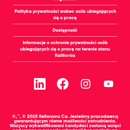
Polityka prywatności wobec osób ubiegających
się o pracę
Dostępność
Informacje o ochronie prywatności osób
ubiegających się o pracę na terenie stanu
Kalifornia
O
O
O
O
t
t
t
t
w
w
w
w
i
i
i
i
e
e
e
e
r
r
r
r
a
a
a
a
s
s
s
s
i
i
i
i
®,™, © 2025 Kellanova Co. Jesteśmy pracodawcą
ę
ę
ę
ę
gwarantującym równe możliwości zatrudnienia.
n
n
n
n
Wszyscy wykwalifikowani kandydaci zostaną wzięci
a
a
a
a