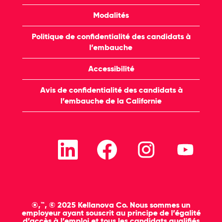
Modalités
Politique de confidentialité des candidats à
l’embauche
Accessibilité
Avis de confidentialité des candidats à
l’embauche de la Californie
S
S
S
S
’
’
’
’
o
o
o
o
u
u
u
u
v
v
v
v
r
r
r
r
e
e
e
e
d
d
d
d
a
a
a
a
®,™, © 2025 Kellanova Co. Nous sommes un
n
n
n
n
employeur ayant souscrit au principe de l’égalité
s
s
s
s
d’accès à l’emploi et tous les candidats qualifiés