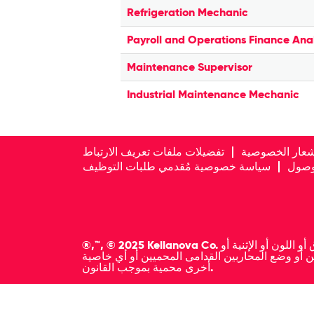
Refrigeration Mechanic
Payroll and Operations Finance Ana
Maintenance Supervisor
Industrial Maintenance Mechanic
شعار الخصوصية
تفضيلات ملفات تعريف الارتباط
لوصول
سياسة خصوصية مُقدمي طلبات التوظيف
®,™, © 2025 Kellanova Co. نحن شركة تؤمن بتكافؤ الفرص، وسيتم أخذ جميع مقدمي الطلبات المؤهلين بعين الاعتبار للعمل بصرف النظر عن العرق أو اللون أو الإثنية أو
السن أو وضع المحاربين القدامى المحميين أو أي خاصية
أخرى محمية بموجب القانون.