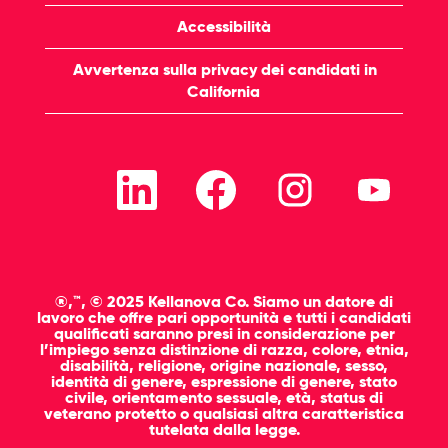
Accessibilità
Avvertenza sulla privacy dei candidati in
California
S
S
S
S
i
i
i
i
a
a
a
a
p
p
p
p
r
r
r
r
e
e
e
e
i
i
i
i
n
n
n
n
u
u
u
u
®,™, © 2025 Kellanova Co. Siamo un datore di
n
n
n
n
lavoro che offre pari opportunità e tutti i candidati
a
a
a
a
qualificati saranno presi in considerazione per
n
n
n
n
l’impiego senza distinzione di razza, colore, etnia,
u
u
u
u
disabilità, religione, origine nazionale, sesso,
o
o
o
o
identità di genere, espressione di genere, stato
v
v
v
v
civile, orientamento sessuale, età, status di
a
a
a
a
veterano protetto o qualsiasi altra caratteristica
s
s
s
s
tutelata dalla legge.
c
c
c
c