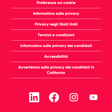
Preferenze sui cookie
Informativa sulla privacy
Privacy negli Stati Uniti
Termini e condizioni
Informativa sulla privacy dei candidati
Accessibilità
Avvertenza sulla privacy dei candidati in
California
S
S
S
S
i
i
i
i
a
a
a
a
p
p
p
p
r
r
r
r