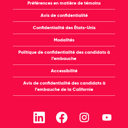
Préférences en matière de témoins
Avis de confidentialité
Confidentialité des États-Unis
Modalités
Politique de confidentialité des candidats à
l’embauche
Accessibilité
Avis de confidentialité des candidats à
l’embauche de la Californie
S
S
S
S
’
’
’
’
o
o
o
o
u
u
u
u