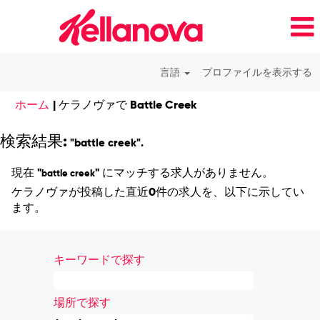
言語
プロファイルを表示する
(現
ホーム
|
ケラノヴァで Battle Creek
在
の
検索結果:
"battle creek".
ペ
ー
現在 "
" にマッチする求人がありません。
battle creek
ジ)
ケラノヴァが投稿した直近0件の求人を、以下に示してい
ます。
キーワードで探す
場所で探す