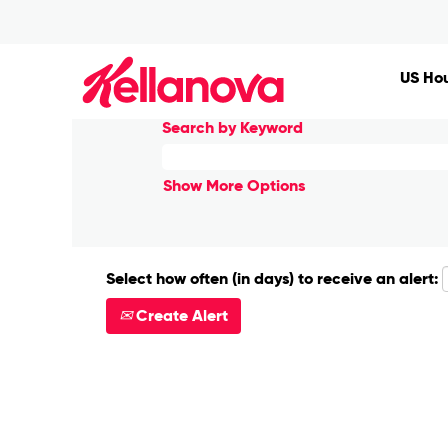
(cur
Home
|
São Paulo at Kellanova
pag
Search results for
"São Paulo".
US Hou
Search by Keyword
Show More Options
Select how often (in days) to receive an alert:
Create Alert