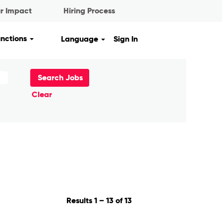
r Impact
Hiring Process
unctions
Language
Sign In
Clear
Results
1 – 13
of
13