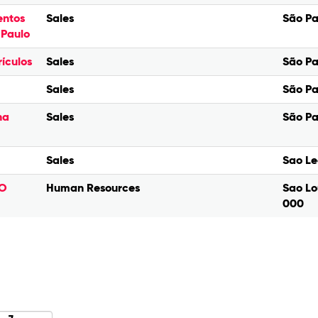
entos
Sales
São Pa
 Paulo
ículos
Sales
São Pa
Sales
São Pa
na
Sales
São Pa
Sales
Sao Le
LO
Human Resources
Sao Lo
000