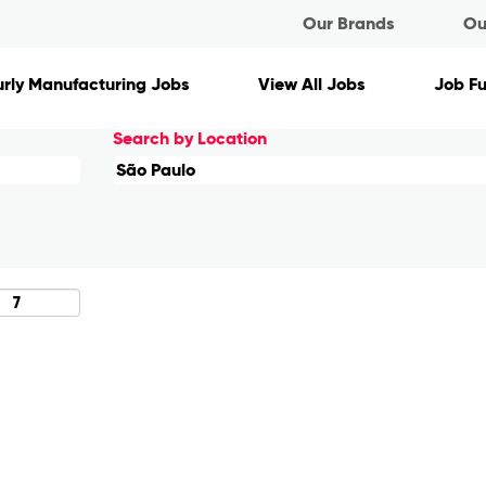
rent
Our Brands
Ou
e)
rly Manufacturing Jobs
View All Jobs
Job F
Search by Location