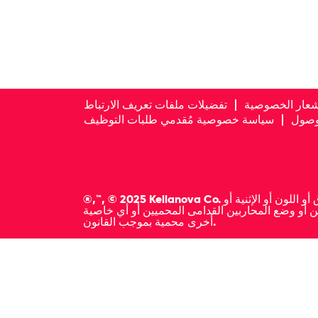
شعار الخصوصية
تفضيلات ملفات تعريف الارتباط
لوصول
سياسة خصوصية مُقدمي طلبات التوظيف
®,™, © 2025 Kellanova Co. نحن شركة تؤمن بتكافؤ الفرص، وسيتم أخذ جميع مقدمي الطلبات المؤهلين بعين الاعتبار للعمل بصرف النظر عن العرق أو اللون أو الإثنية أو
السن أو وضع المحاربين القدامى المحميين أو أي خاصية
أخرى محمية بموجب القانون.