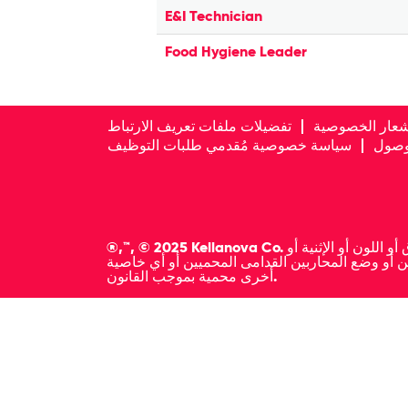
E&I Technician
Food Hygiene Leader
شعار الخصوصية
تفضيلات ملفات تعريف الارتباط
لوصول
سياسة خصوصية مُقدمي طلبات التوظيف
®,™, © 2025 Kellanova Co. نحن شركة تؤمن بتكافؤ الفرص، وسيتم أخذ جميع مقدمي الطلبات المؤهلين بعين الاعتبار للعمل بصرف النظر عن العرق أو اللون أو الإثنية أو
السن أو وضع المحاربين القدامى المحميين أو أي خاصية
أخرى محمية بموجب القانون.