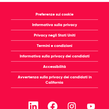
Preferenze sui cookie
Informativa sulla privacy
Privacy negli Stati Uniti
Termini e condizioni
Informativa sulla privacy dei candidati
Accessibilità
Avvertenza sulla privacy dei candidati in
California
S
S
S
S
i
i
i
i