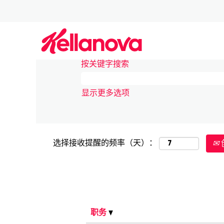
（当
主页
|
Japan在家乐诺
前
页
搜索结果：
"Japan".
面）
按关键字搜索
显示更多选项
选择接收提醒的频率（天）：
职务