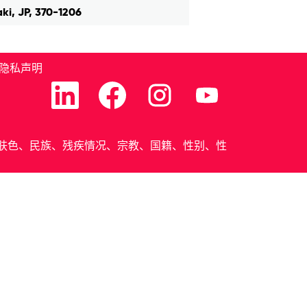
ki, JP, 370-1206
隐私声明
在
在
在
在
新
新
新
新
选
选
选
选
项
项
项
项
卡
卡
卡
卡
中
中
中
中
受种族、肤色、民族、残疾情况、宗教、国籍、性别、性
打
打
打
打
开
开
开
开
。
。
。
。