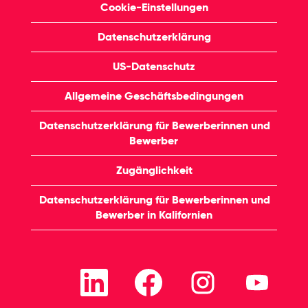
Cookie-Einstellungen
Datenschutzerklärung
US-Datenschutz
Allgemeine Geschäftsbedingungen
Datenschutzerklärung für Bewerberinnen und
Bewerber
Zugänglichkeit
Datenschutzerklärung für Bewerberinnen und
Bewerber in Kalifornien
W
W
W
W
i
i
i
i
r
r
r
r
d
d
d
d