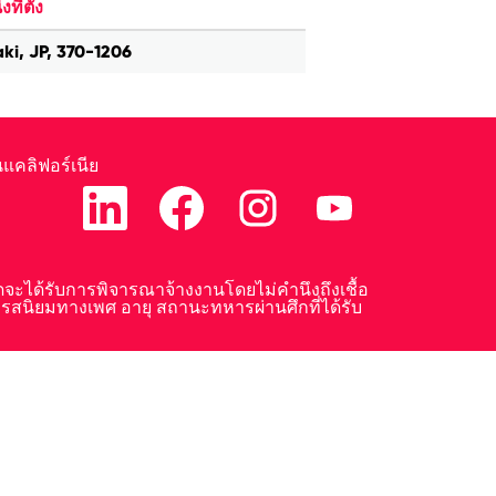
ที่ตั้ง
ki, JP, 370-1206
แคลิฟอร์เนีย
เ
เ
เ
เ
ปิ
ปิ
ปิ
ปิ
ด
ด
ด
ด
ใ
ใ
ใ
ใ
น
น
น
น
แ
แ
แ
แ
มดจะได้รับการพิจารณาจ้างงานโดยไม่คำนึงถึงเชื้อ
ท็
ท็
ท็
ท็
สนิยมทางเพศ อายุ สถานะทหารผ่านศึกที่ได้รับ
บ
บ
บ
บ
ใ
ใ
ใ
ใ
ห
ห
ห
ห
ม่
ม่
ม่
ม่