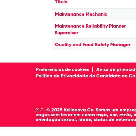
Título
Maintenance Mechanic
Maintenance Reliability Planner
Supervisor
Quality and Food Safety Manager
Preferências de cookies
Aviso de privaci
Política de Privacidade do Candidato ao Ca
®,™, © 2025 Kellanova Co. Somos um emprega
vagas sem levar em conta raça, cor, etnia, d
orientação sexual, idade, status de veterano