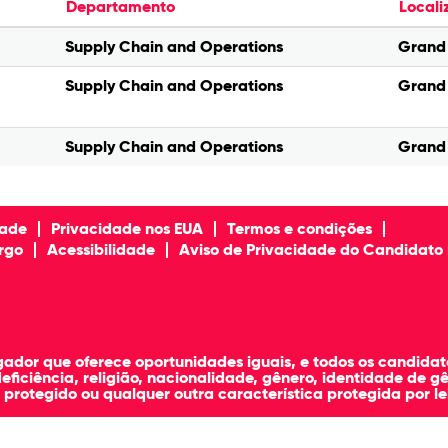
Departamento
Local
Supply Chain and Operations
Grand 
Supply Chain and Operations
Grand 
Supply Chain and Operations
Grand 
dade
Privacidade nos EUA
Termos e condições
rgo
Acessibilidade
Aviso de Privacidade do Candidato 
dor que oferece oportunidades iguais, e todos os candidato
eficiência, religião, nacionalidade, gênero, identidade de gê
 protegido ou qualquer outra característica protegida por lei