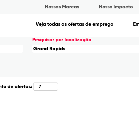
(página
a
Nossas Marcas
Nosso impacto
atual)
nd Rapids".
Veja todas as ofertas de emprego
E
Pesquisar por localização
to de alertas: