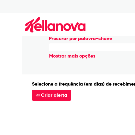
Início
|
Grand Rapids em Kellanov
Buscar resultados para
"Gra
Procurar por palavra-chave
Mostrar mais opções
Selecione a frequência (em dias) de recebimen
Criar alerta