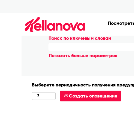
Домашняя страница
|
Grand Rapi
Результаты поиска
"Grand Ra
Посмотреть
Поиск по ключевым словам
Показать больше параметров
Выберите периодичность получения предупр
Создать оповещение