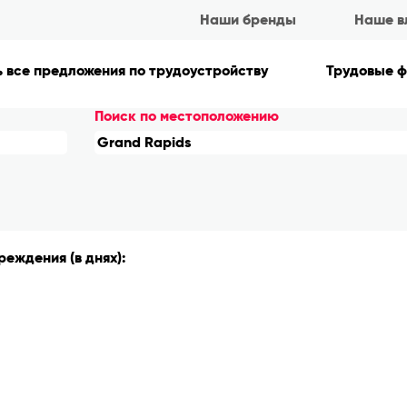
(текущая
ds в Kellanova
Наши бренды
Наше в
страница)
pids".
 все предложения по трудоустройству
Трудовые 
Поиск по местоположению
еждения (в днях):