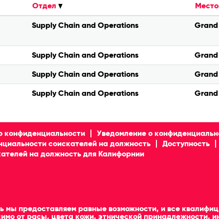
Отдел
Место
Supply Chain and Operations
Grand 
Supply Chain and Operations
Grand 
Supply Chain and Operations
Grand 
Supply Chain and Operations
Grand 
о конфиденциальности
Уведомление о конфиденциальн
нциальности соискателей на должность
Доступность
ателей на должность для Калифорнии
ель мы предоставляем равные возможности, и все квалиф
имо от расы, цвета кожи, этнической принадлежности, и