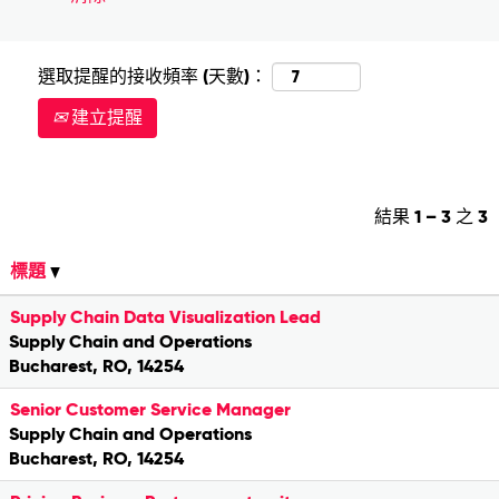
選取提醒的接收頻率 (天數)：
建立提醒
結果
1 – 3
之
3
標題
Supply Chain Data Visualization Lead
Supply Chain and Operations
Bucharest, RO, 14254
Senior Customer Service Manager
Supply Chain and Operations
Bucharest, RO, 14254