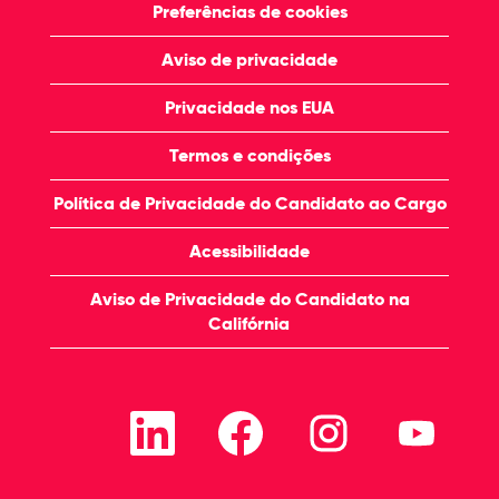
Preferências de cookies
Aviso de privacidade
Privacidade nos EUA
Termos e condições
Política de Privacidade do Candidato ao Cargo
Acessibilidade
Aviso de Privacidade do Candidato na
Califórnia
A
A
A
A
b
b
b
b
r
r
r
r
e
e
e
e
e
e
e
e