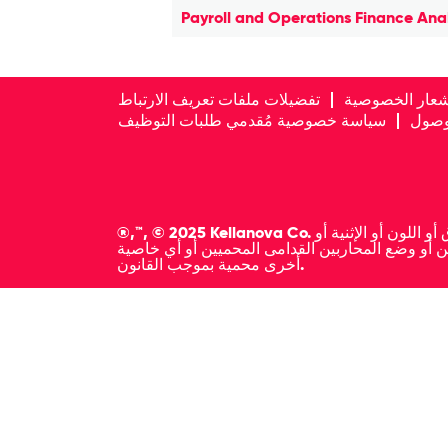
Payroll and Operations Finance Ana
شعار الخصوصية
تفضيلات ملفات تعريف الارتباط
لوصول
سياسة خصوصية مُقدمي طلبات التوظيف
®,™, © 2025 Kellanova Co. نحن شركة تؤمن بتكافؤ الفرص، وسيتم أخذ جميع مقدمي الطلبات المؤهلين بعين الاعتبار للعمل بصرف النظر عن العرق أو اللون أو الإثنية أو
السن أو وضع المحاربين القدامى المحميين أو أي خاصية
أخرى محمية بموجب القانون.