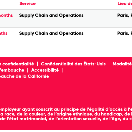
Service
Lieu d
months
Supply Chain and Operations
Paris, 
nths
Supply Chain and Operations
Paris, 
e confidentialité
Confidentialité des États-Unis
Modalité
 l’embauche
Accessibilité
bauche de la Californie
loyeur ayant souscrit au principe de l’égalité d’accès à l’em
 race, de la couleur, de l’origine ethnique, du handicap, de l
 de l’état matrimonial, de l’orientation sexuelle, de l’âge, du