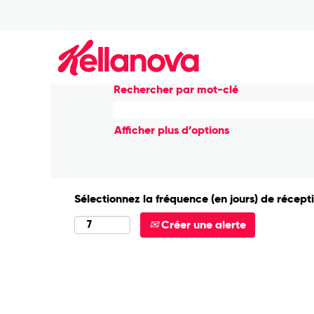
(pa
Accueil
|
Paris Chez Kellanova
actu
Résultats de la recherche
Rechercher par mot-clé
Afficher plus d’options
Sélectionnez la fréquence (en jours) de récepti
Créer une alerte