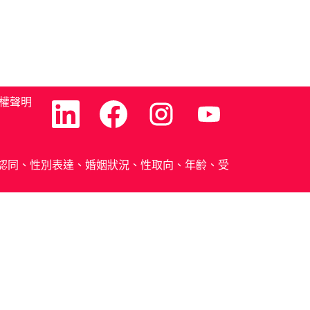
權聲明
在
在
在
在
新
新
新
新
的
的
的
的
索
索
索
索
引
引
引
引
標
標
標
標
別、性別認同、性別表達、婚姻狀況、性取向、年齡、受
籤
籤
籤
籤
中
中
中
中
開
開
開
開
啟
啟
啟
啟
。
。
。
。