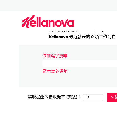
(目
首頁
|
Minneapolis 在 Kellanova
前
頁
搜尋結果：
"Minneapolis".
面)
尚無相符的職缺「
」。
Minneapolis
Kellanova 最近發表的 0 項工
依關鍵字搜尋
顯示更多選項
選取提醒的接收頻率 (天數)：