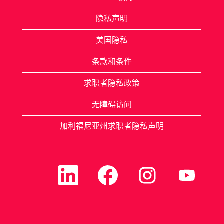
隐私声明
美国隐私
条款和条件
求职者隐私政策
无障碍访问
加利福尼亚州求职者隐私声明
在
在
在
在
新
新
新
新
选
选
选
选
项
项
项
项
卡
卡
卡
卡
中
中
中
中
打
打
打
打
开
开
开
开