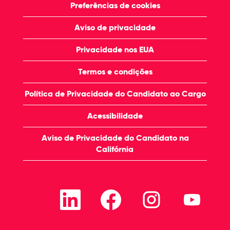
Preferências de cookies
Aviso de privacidade
Privacidade nos EUA
Termos e condições
Política de Privacidade do Candidato ao Cargo
Acessibilidade
Aviso de Privacidade do Candidato na
Califórnia
A
A
A
A
b
b
b
b
r
r
r
r
e
e
e
e
e
e
e
e