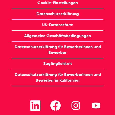
Cookie-Einstellungen
Datenschutzerklärung
US-Datenschutz
Allgemeine Geschäftsbedingungen
Datenschutzerklärung für Bewerberinnen und
Bewerber
Zugänglichkeit
Datenschutzerklärung für Bewerberinnen und
Bewerber in Kalifornien
W
W
W
W
i
i
i
i
r
r
r
r
d
d
d
d