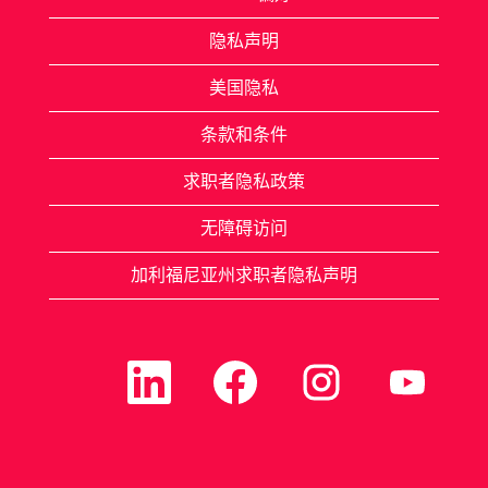
隐私声明
美国隐私
条款和条件
求职者隐私政策
无障碍访问
加利福尼亚州求职者隐私声明
在
在
在
在
新
新
新
新
选
选
选
选
项
项
项
项
卡
卡
卡
卡
中
中
中
中
打
打
打
打
开
开
开
开