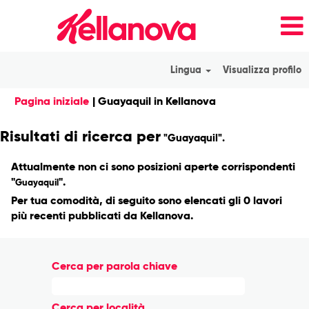
Lingua
Visualizza profilo
(pagina
Pagina iniziale
|
Guayaquil in Kellanova
corrente)
Risultati di ricerca per
"Guayaquil".
Attualmente non ci sono posizioni aperte corrispondenti
"
".
Guayaquil
Per tua comodità, di seguito sono elencati gli 0 lavori
più recenti pubblicati da Kellanova.
Cerca per parola chiave
Cerca per località