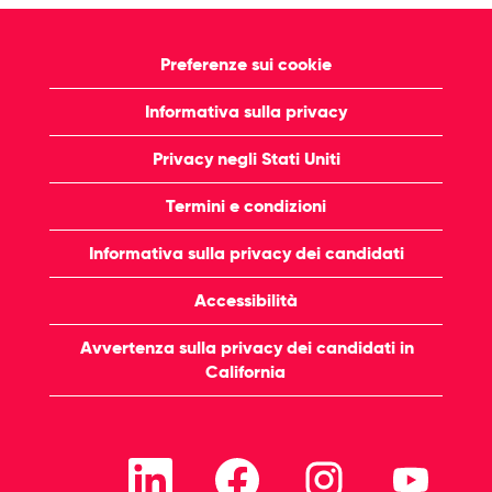
Preferenze sui cookie
Informativa sulla privacy
Privacy negli Stati Uniti
Termini e condizioni
Informativa sulla privacy dei candidati
Accessibilità
Avvertenza sulla privacy dei candidati in
California
S
S
S
S
i
i
i
i