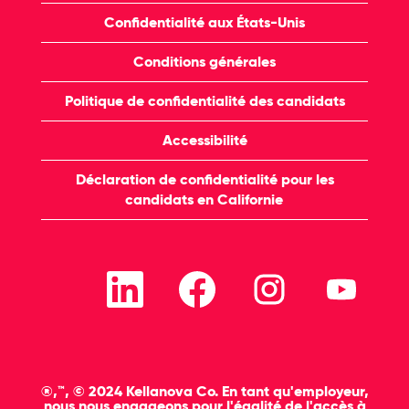
Confidentialité aux États-Unis
Conditions générales
Politique de confidentialité des candidats
Accessibilité
Déclaration de confidentialité pour les
candidats en Californie
S
S
S
S
’
’
’
’
o
o
o
o
u
u
u
u
v
v
v
v
r
r
r
r
e
e
e
e
d
d
d
d
a
a
a
a
®,™, © 2024 Kellanova Co. En tant qu'employeur,
n
n
n
n
nous nous engageons pour l'égalité de l'accès à