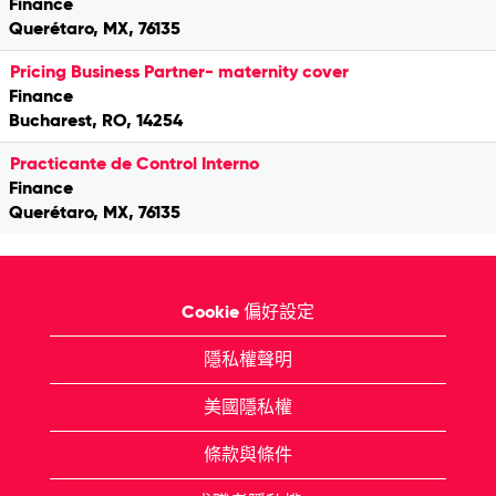
Finance
Querétaro, MX, 76135
Pricing Business Partner- maternity cover
Finance
Bucharest, RO, 14254
Practicante de Control Interno
Finance
Querétaro, MX, 76135
Cookie 偏好設定
隱私權聲明
美國隱私權
條款與條件