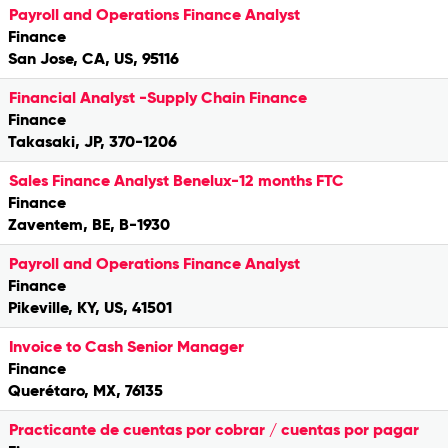
Payroll and Operations Finance Analyst
Finance
San Jose, CA, US, 95116
Financial Analyst -Supply Chain Finance
Finance
Takasaki, JP, 370-1206
Sales Finance Analyst Benelux-12 months FTC
Finance
Zaventem, BE, B-1930
Payroll and Operations Finance Analyst
Finance
Pikeville, KY, US, 41501
Invoice to Cash Senior Manager
Finance
Querétaro, MX, 76135
Practicante de cuentas por cobrar / cuentas por pagar