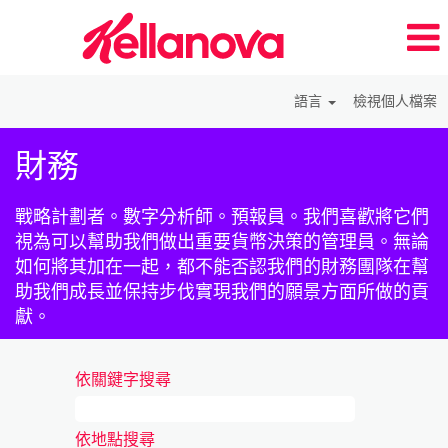
語言
檢視個人檔案
Finance_zh_TW
財務
戰略計劃者。數字分析師。預報員。我們喜歡將它們
視為可以幫助我們做出重要貨幣決策的管理員。無論
如何將其加在一起，都不能否認我們的財務團隊在幫
助我們成長並保持步伐實現我們的願景方面所做的貢
獻。
依關鍵字搜尋
依地點搜尋