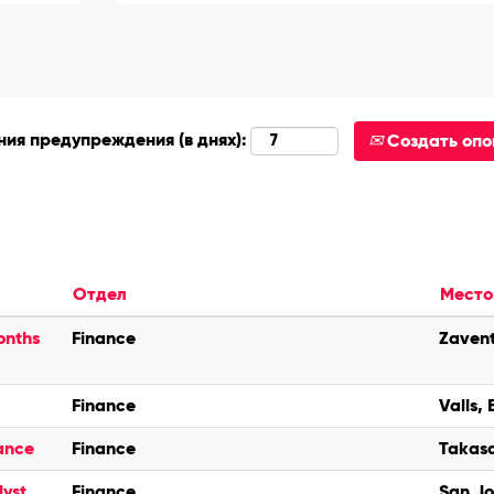
ия предупреждения (в днях):
Создать оп
Отдел
Место
onths
Finance
Zavent
Finance
Valls,
nance
Finance
Takasa
lyst
Finance
San Jo