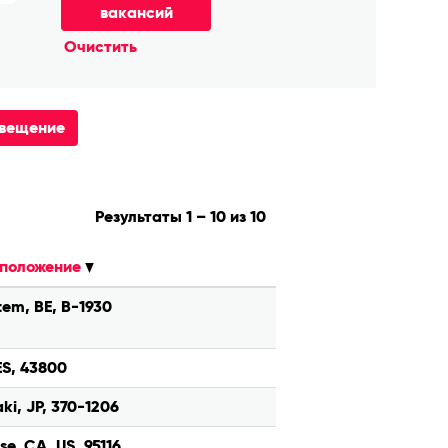
Очистить
овещение
Результаты
1 – 10
из
10
положение
em, BE, B-1930
 ES, 43800
ki, JP, 370-1206
se, CA, US, 95116