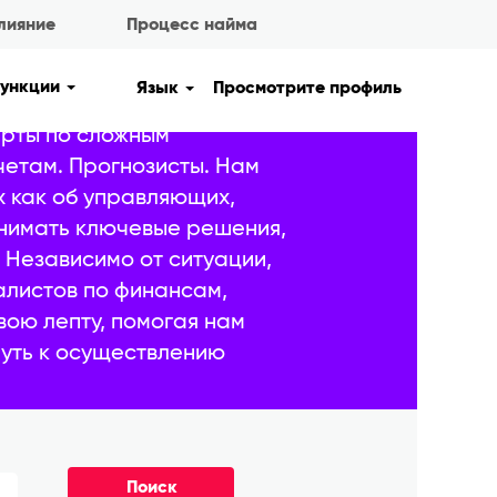
лияние
Процесс найма
функции
Язык
Просмотрите профиль
тегическому
рты по сложным
етам. Прогнозисты. Нам
х как об управляющих,
нимать ключевые решения,
 Независимо от ситуации,
алистов по финансам,
вою лепту, помогая нам
путь к осуществлению