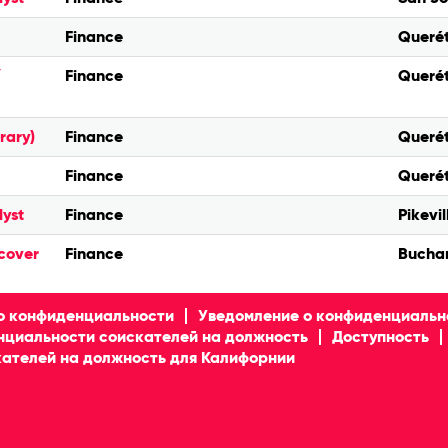
Finance
Querét
/
Finance
Querét
rary)
Finance
Querét
Finance
Querét
lyst
Finance
Pikevil
 cover
Finance
Buchar
о конфиденциальности
Уведомление о конфиденциальн
нциальности соискателей на должность
Доступность
ателей на должность для Калифорнии